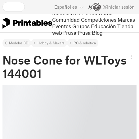
Español
es
Iniciar sesión
Modelos 3D
Tienda
Clubs
Comunidad
Competiciones
Marcas
Eventos
Grupos
Educación
Tienda
web Prusa
Prusa Blog
Modelos 3D
Hobby & Makers
RC & robótica
Nose Cone for WLToys
144001