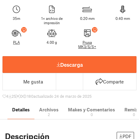
35m
1× archivo de
0.20 mm
0.40 mm
impresión
PLA
4.00 g
Prusa
MK3/S/S+
Descarga
Me gusta
Comparte
4
25
0
180
actualizado 24 de marzo de 2025
Detalles
Archivos
Makes y Comentarios
Remix
2
0
0
Descripción
PDF