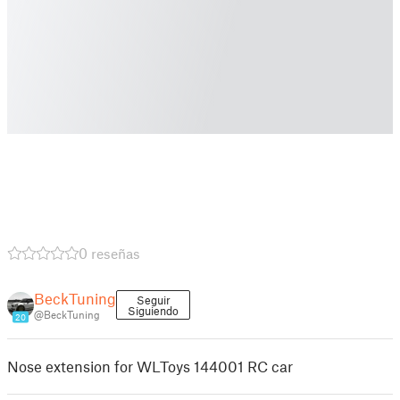
0 reseñas
BeckTuning
Seguir
Siguiendo
@BeckTuning
20
Nose extension for WLToys 144001 RC car