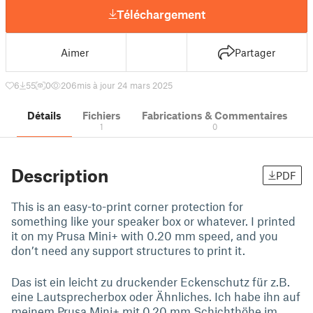
Téléchargement
Aimer
Partager
6
55
0
206
mis à jour 24 mars 2025
Détails
Fichiers
Fabrications & Commentaires
1
0
Description
PDF
This is an easy-to-print corner protection for
something like your speaker box or whatever. I printed
it on my Prusa Mini+ with 0.20 mm speed, and you
don’t need any support structures to print it.
Das ist ein leicht zu druckender Eckenschutz für z.B.
eine Lautsprecherbox oder Ähnliches. Ich habe ihn auf
meinem Prusa Mini+ mit 0,20 mm Schichthöhe im