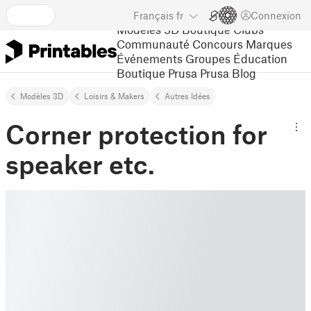
Français
fr
Connexion
Modèles 3D
Boutique
Clubs
Communauté
Concours
Marques
Événements
Groupes
Éducation
Boutique Prusa
Prusa Blog
Modèles 3D
Loisirs & Makers
Autres Idées
Corner protection for
speaker etc.