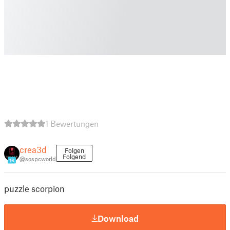
1 Bewertungen
crea3d
Folgen
Folgend
@sospcworld
16
puzzle scorpion
Download