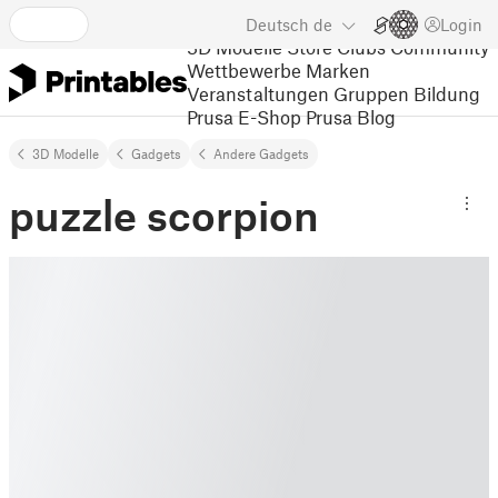
Deutsch
de
Login
3D Modelle
Store
Clubs
Community
Wettbewerbe
Marken
Veranstaltungen
Gruppen
Bildung
Prusa E-Shop
Prusa Blog
3D Modelle
Gadgets
Andere Gadgets
puzzle scorpion