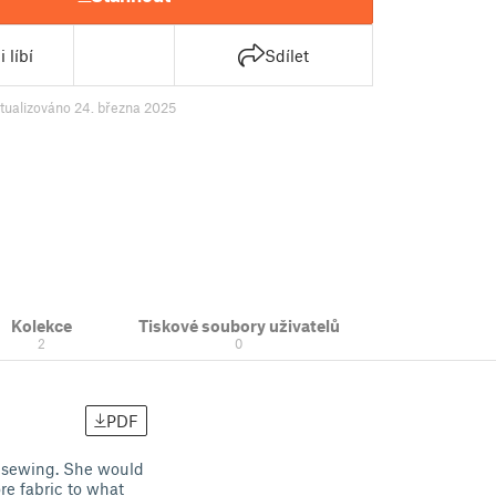
 líbí
Sdílet
tualizováno 24. března 2025
Kolekce
Tiskové soubory uživatelů
2
0
PDF
r sewing. She would
e fabric to what