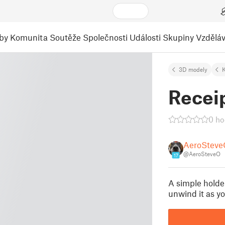
by
Komunita
Soutěže
Společnosti
Události
Skupiny
Vzděláv
3D modely
K
Recei
0 ho
AeroSteve
@AeroSteveO
17
A simple holder
unwind it as yo