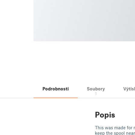
Podrobnosti
Soubory
Výtis
1
Popis
This was made for m
keep the spool nea