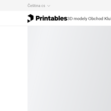
Čeština
cs
3D modely
Obchod
Klu