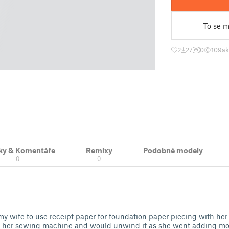
To se mi
2
27
0
109
ak
ky & Komentáře
Remixy
Podobné modely
0
0
y wife to use receipt paper for foundation paper piecing with he
r her sewing machine and would unwind it as she went adding mor