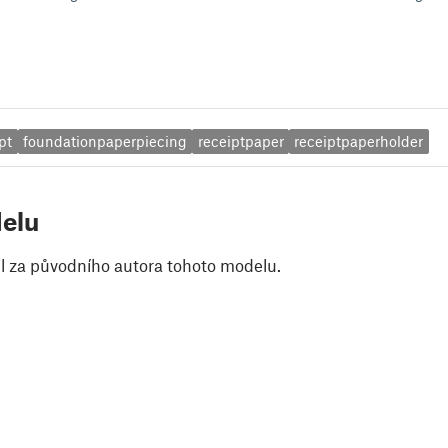
pt
foundationpaperpiecing
receiptpaper
receiptpaperholder
elu
il za původního autora tohoto modelu.