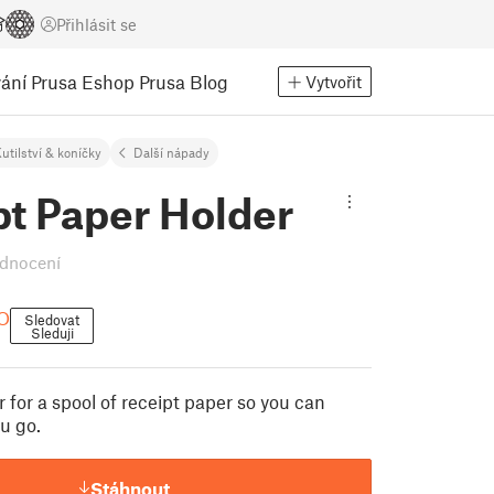
Přihlásit se
ání
Prusa Eshop
Prusa Blog
Vytvořit
utilství & koníčky
Další nápady
pt Paper Holder
dnocení
O
Sledovat
Sleduji
 for a spool of receipt paper so you can
u go.
Stáhnout