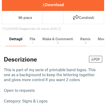
Download
Mi piace
Condividi
1
3
0
10
aggiornato 24 marzo 2025
Dettagli
File
Make & Commenti
Remix
Model
1
0
0
Descrizione
PDF
This is part of my serie of printable band logos. This
one as a background to keep the lettering together
and gives more control if you want 2 colors
Open to requests
Category: Signs & Logos