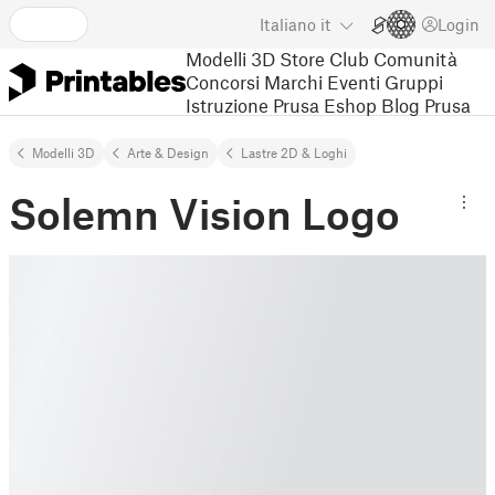
Italiano
it
Login
Modelli 3D
Store
Club
Comunità
Concorsi
Marchi
Eventi
Gruppi
Istruzione
Prusa Eshop
Blog Prusa
Modelli 3D
Arte & Design
Lastre 2D & Loghi
Solemn Vision Logo