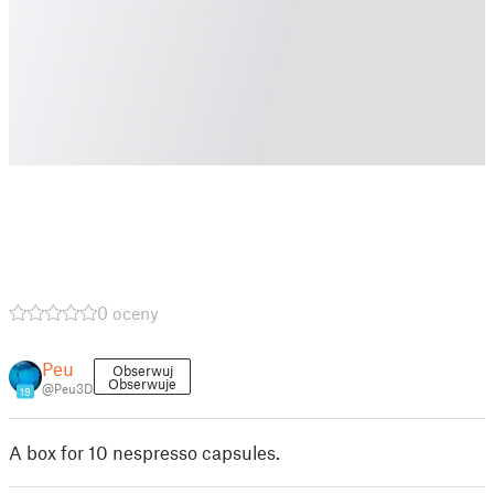
0 oceny
Peu
Obserwuj
Obserwuje
@Peu3D
19
A box for 10 nespresso capsules.