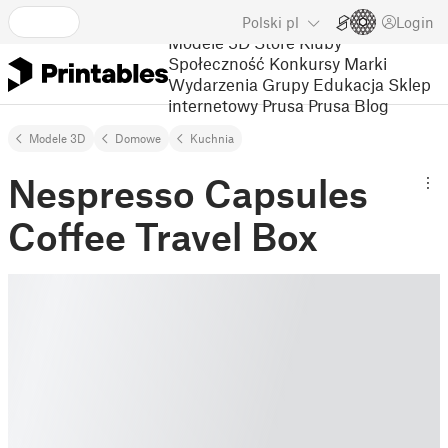
Polski
pl
Login
Modele 3D
Store
Kluby
Społeczność
Konkursy
Marki
Wydarzenia
Grupy
Edukacja
Sklep
internetowy Prusa
Prusa Blog
Modele 3D
Domowe
Kuchnia
Nespresso Capsules
Coffee Travel Box