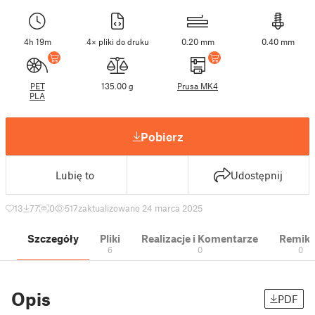
4h 19m
4× pliki do druku
0.20 mm
0.40 mm
PET
135.00 g
Prusa MK4
PLA
Pobierz
Lubię to
Udostępnij
13
77
0
517
zaktualizowano 24 marca 2025
Szczegóły
Pliki
Realizacje i Komentarze
Remik
6
0
0
Opis
PDF