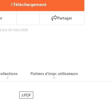
Téléchargement
er
Partager
à jour 24 mars 2025
ollections
Fichiers d'impr. utilisateurs
2
0
PDF