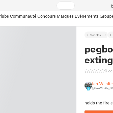
lubs
Communauté
Concours
Marques
Événements
Group
Modèles 3D
pegboa
exting
0 c
Ian Wilhite
@IanWilhite_3
4
holds the fire 