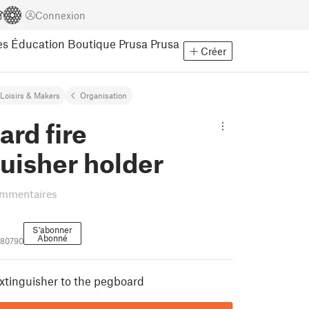
Connexion
es
Éducation
Boutique Prusa
Prusa
Créer
Loisirs & Makers
Organisation
rd fire
uisher holder
ommentaires
S'abonner
Abonné
080790
extinguisher to the pegboard