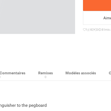
Aim
1
16
0
81
mis 
& Commentaires
Remixes
Modèles associés
C
0
0
tinguisher to the pegboard