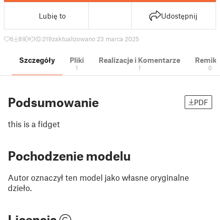
Lubię to
Udostępnij
6
89
1
219
zaktualizowano 23 marca 2025
Szczegóły
Pliki
Realizacje i Komentarze
Remik
1
1
0
Podsumowanie
PDF
this is a fidget
Pochodzenie modelu
Autor oznaczył ten model jako własne oryginalne
dzieło.
Licencja