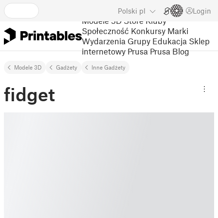
Polski
pl
Login
Modele 3D
Store
Kluby
Społeczność
Konkursy
Marki
Wydarzenia
Grupy
Edukacja
Sklep
internetowy Prusa
Prusa Blog
Modele 3D
Gadżety
Inne Gadżety
fidget