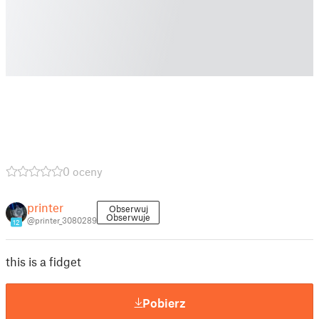
0 oceny
printer
Obserwuj
Obserwuje
@printer_3080289
12
this is a fidget
Pobierz