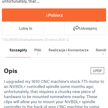
unfortunately, that…
Pobierz
Lubię to
Udostępnij
0
5
0
21
zaktualizowano 23 marca 2025
Szczegóły
Pliki
Realizacje i Komentarze
Remik
2
0
0
Opis
PDF
I upgraded my 1610 CNC machine's stock 775 motor to
an NVBDL+ controlled spindle some months ago;
unfortunately, that requires a chunky new piece of
hardware to be mounted somewhere nearby. These
clips will allow you to mount your NVBDL+ spindle
controller to the back of your CNC machine by using