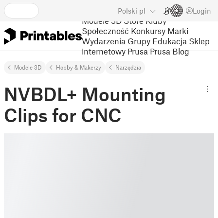
Polski
pl
Login
Modele 3D
Store
Kluby
Społeczność
Konkursy
Marki
Wydarzenia
Grupy
Edukacja
Sklep
internetowy Prusa
Prusa Blog
Modele 3D
Hobby & Makerzy
Narzędzia
NVBDL+ Mounting
Clips for CNC