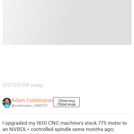
0 oceny
Adam Coddington
Obserwuj
Obserwuje
@coddington_3080137
10
I upgraded my 1610 CNC machine's stock 775 motor to
an NVBDL+ controlled spindle some months ago;