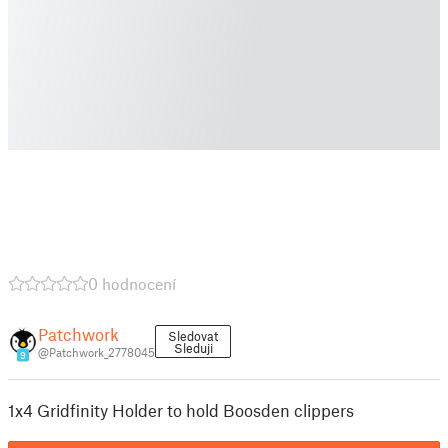
0 hodnocení
Patchwork
Sledovat
Sleduji
@Patchwork_2778045
9
1x4 Gridfinity Holder to hold Boosden clippers