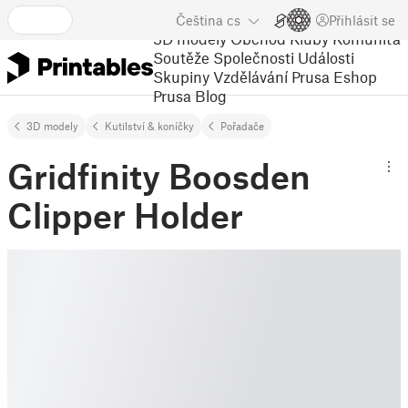
Čeština
cs
Přihlásit se
3D modely
Obchod
Kluby
Komunita
Soutěže
Společnosti
Události
Skupiny
Vzdělávání
Prusa Eshop
Prusa Blog
3D modely
Kutilství & koníčky
Pořadače
Gridfinity Boosden
Clipper Holder