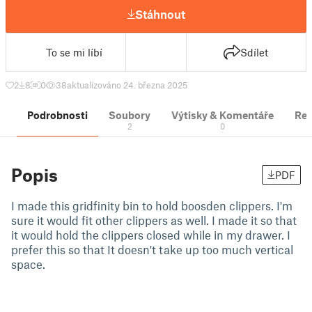
Stáhnout
To se mi líbí
Sdílet
2
8
0
38
aktualizováno 24. března 2025
Podrobnosti
Soubory
Výtisky & Komentáře
Re
2
0
Popis
PDF
I made this gridfinity bin to hold boosden clippers. I'm
sure it would fit other clippers as well. I made it so that
it would hold the clippers closed while in my drawer. I
prefer this so that It doesn't take up too much vertical
space.