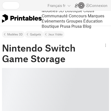
Français
fr
Connexion
Modèles 3D
Boutique
Clubs
Communauté
Concours
Marques
Événements
Groupes
Éducation
Boutique Prusa
Prusa Blog
Modèles 3D
Gadgets
Jeux Vidéo
Nintendo Switch
Game Storage