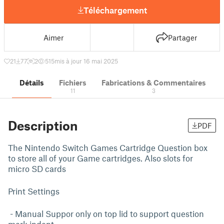
Téléchargement
Aimer
Partager
21
77
2
515
mis à jour 16 mai 2025
Détails
Fichiers
Fabrications & Commentaires
11
3
Description
PDF
The Nintendo Switch Games Cartridge Question box
to store all of your Game cartridges. Also slots for
micro SD cards
Print Settings
- Manual Suppor only on top lid to support question