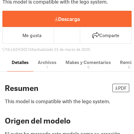
This model is compatible with the lego system.
Descarga
Me gusta
Comparte
14
92
0
136
actualizado 23 de marzo de 2025
Detalles
Archivos
Makes y Comentarios
Remix
1
0
0
Resumen
PDF
This model is compatible with the lego system.
Origen del modelo
El autor ha marcado este modelo como su creación