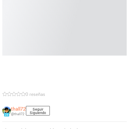
0 reseñas
thall72
Seguir
Siguiendo
@thall72
29