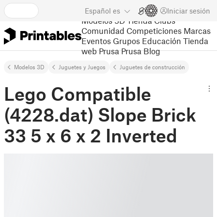
Español
es
Iniciar sesión
Modelos 3D
Tienda
Clubs
Comunidad
Competiciones
Marcas
Eventos
Grupos
Educación
Tienda
web Prusa
Prusa Blog
Modelos 3D
Juguetes y Juegos
Juguetes de construcción
Lego Compatible
(4228.dat) Slope Brick
33 5 x 6 x 2 Inverted