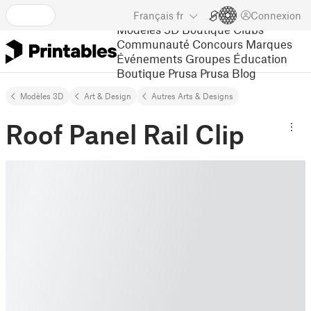
Français
fr
Connexion
Modèles 3D
Boutique
Clubs
Communauté
Concours
Marques
Événements
Groupes
Éducation
Boutique Prusa
Prusa Blog
Modèles 3D
Art & Design
Autres Arts & Designs
Roof Panel Rail Clip