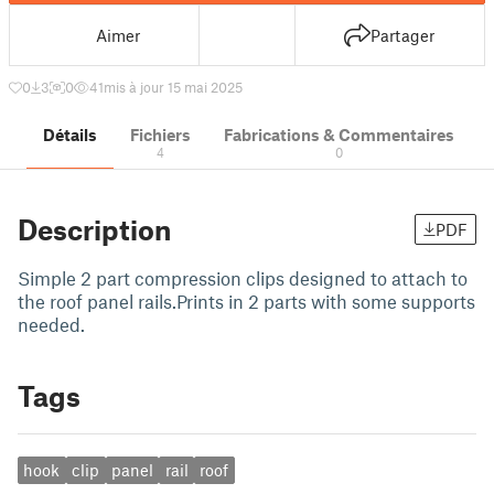
Aimer
Partager
0
3
0
41
mis à jour 15 mai 2025
Détails
Fichiers
Fabrications & Commentaires
4
0
Description
PDF
Simple 2 part compression clips designed to attach to
the roof panel rails.Prints in 2 parts with some supports
needed.
Tags
hook
clip
panel
rail
roof