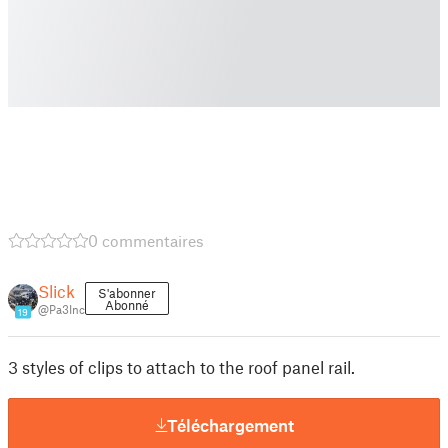
0 commentaires
Slick
S'abonner
Abonné
@Pa3Inc
19
3 styles of clips to attach to the roof panel rail.
Téléchargement