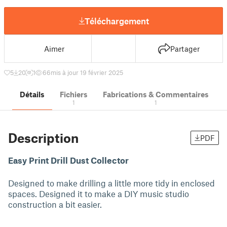
Téléchargement
Aimer
Partager
5
20
1
66
mis à jour 19 février 2025
Détails
Fichiers
Fabrications & Commentaires
1
1
Description
PDF
Easy Print Drill Dust Collector
Designed to make drilling a little more tidy in enclosed
spaces. Designed it to make a DIY music studio
construction a bit easier.