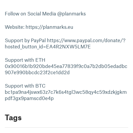
Follow on Social Media @planmarks
Website: https://planmarks.eu
Support by PayPal https://www.paypal.com/donate/?
hosted_button_id=EA4R2NXW5LM7E
Support with ETH
0x90016b1b920bde45ea77839f9c0a7b2db05edadbc
907e990bbcdc23f2ce1dd2d
Support with BTC
bc1pa9na4jswx63z7c7k6s4tgl3wc58qy4c59xdzkjgkm
pdf3gx9pamscd0e4p
Tags