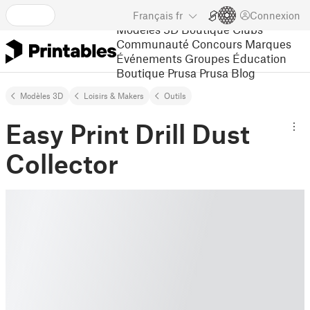
Français
fr
Connexion
Modèles 3D
Boutique
Clubs
Communauté
Concours
Marques
Événements
Groupes
Éducation
Boutique Prusa
Prusa Blog
Modèles 3D
Loisirs & Makers
Outils
Easy Print Drill Dust
Collector