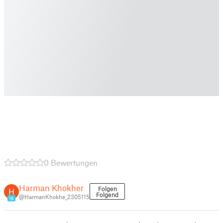
0 Bewertungen
Harman Khokher
Folgen
Folgend
@HarmanKhokhe_2305115
16