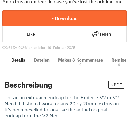
An extrusion endcap in case you’ve lost the original one
Download
Like
Teilen
3
14
0
81
aktualisiert 19. Februar 2025
Details
Dateien
Makes & Kommentare
Remixe
1
0
0
Beschreibung
PDF
This is an extrusion endcap for the Ender-3 V2 or V2
Neo bit it should work for any 20 by 20mm extrusion.
It’s been bevelled to look like the actual original
endcap from the V2 Neo