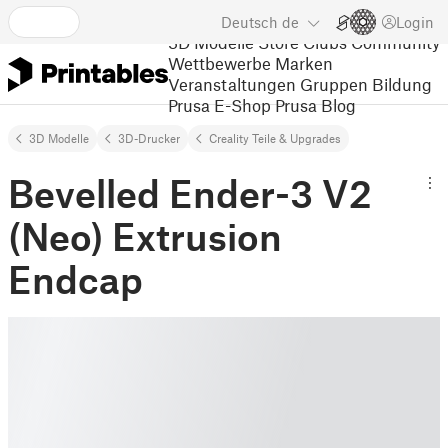
Deutsch
de
Login
3D Modelle
Store
Clubs
Community
Wettbewerbe
Marken
Veranstaltungen
Gruppen
Bildung
Prusa E-Shop
Prusa Blog
3D Modelle
3D-Drucker
Creality Teile & Upgrades
Bevelled Ender-3 V2
(Neo) Extrusion
Endcap