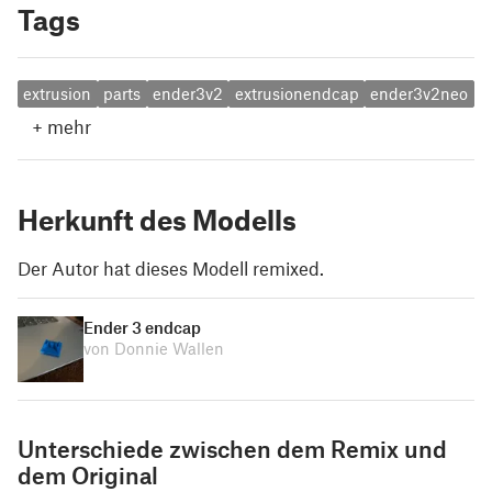
Tags
extrusion
parts
ender3v2
extrusionendcap
ender3v2neo
+
mehr
Herkunft des Modells
Der Autor hat dieses Modell remixed.
Ender 3 endcap
von Donnie Wallen
Unterschiede zwischen dem Remix und
dem Original