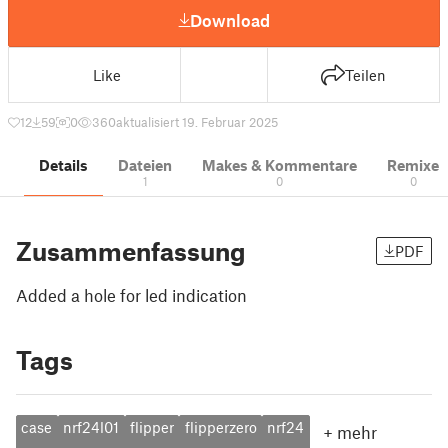
Download
Like
Teilen
12
59
0
360
aktualisiert 19. Februar 2025
Details
Dateien
Makes & Kommentare
Remixe
1
0
0
Zusammenfassung
PDF
Added a hole for led indication
Tags
case
nrf24l01
flipper
flipperzero
nrf24
+
mehr