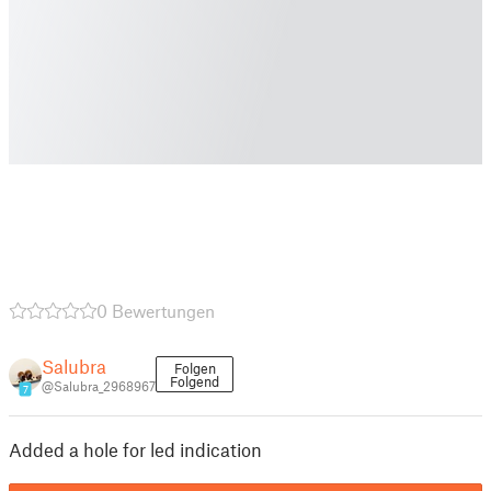
0 Bewertungen
Salubra
Folgen
Folgend
@Salubra_2968967
7
Added a hole for led indication