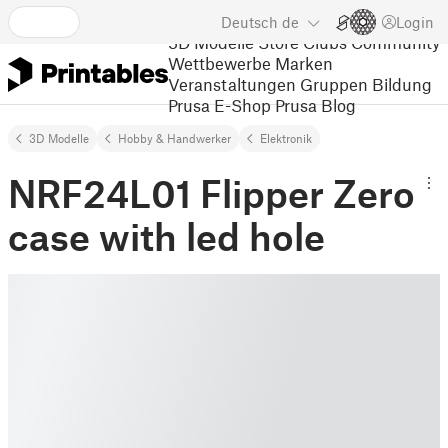
Deutsch
de
Login
3D Modelle
Store
Clubs
Community
Wettbewerbe
Marken
Veranstaltungen
Gruppen
Bildung
Prusa E-Shop
Prusa Blog
3D Modelle
Hobby & Handwerker
Elektronik
NRF24L01 Flipper Zero
case with led hole