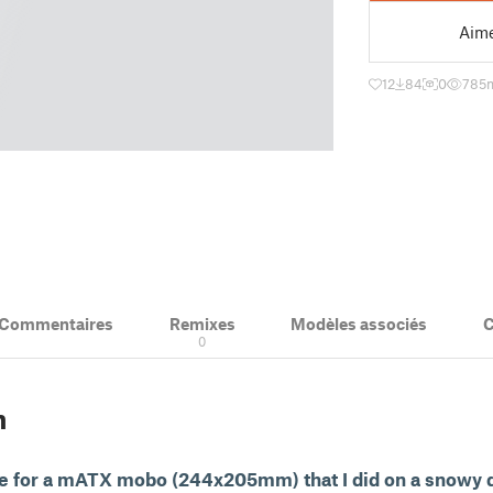
Aim
12
84
0
785
m
& Commentaires
Remixes
Modèles associés
C
1
0
n
se for a mATX mobo (244x205mm) that I did on a snowy d