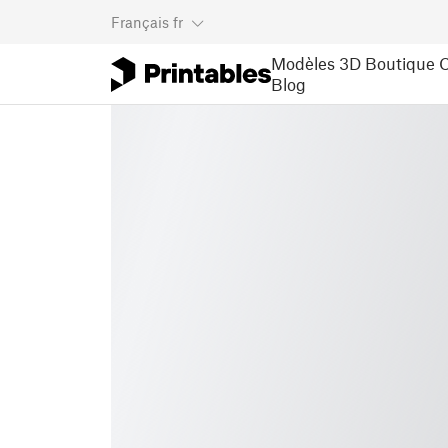
Français
fr
Modèles 3D
Boutique
C
Blog