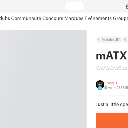
lubs
Communauté
Concours
Marques
Événements
Group
Modèles 3D
mATX 
0 c
Lwzjn
@lwzjn_23381
5
Just a little op