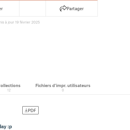
er
Partager
is à jour 19 février 2025
ollections
Fichiers d'impr. utilisateurs
12
0
PDF
ay :p