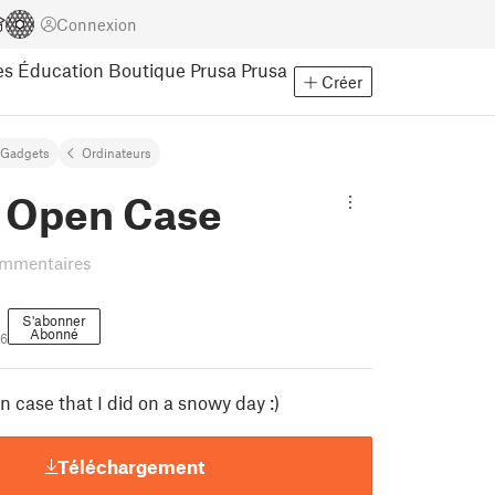
Connexion
es
Éducation
Boutique Prusa
Prusa
Créer
Gadgets
Ordinateurs
Open Case
ommentaires
S'abonner
Abonné
56
en case that I did on a snowy day :)
Téléchargement