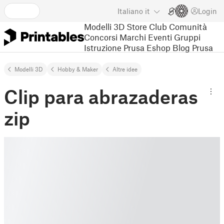
Italiano
it
Login
Modelli 3D
Store
Club
Comunità
Concorsi
Marchi
Eventi
Gruppi
Istruzione
Prusa Eshop
Blog Prusa
Modelli 3D
Hobby & Maker
Altre idee
Clip para abrazaderas
zip