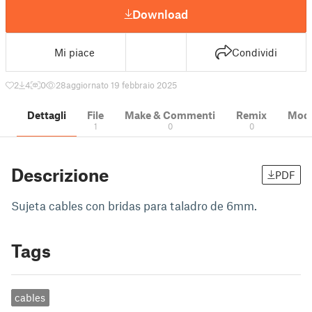
Download
Mi piace
Condividi
2
4
0
28
aggiornato 19 febbraio 2025
Dettagli
File
Make & Commenti
Remix
Model
1
0
0
Descrizione
PDF
Sujeta cables con bridas para taladro de 6mm.
Tags
cables