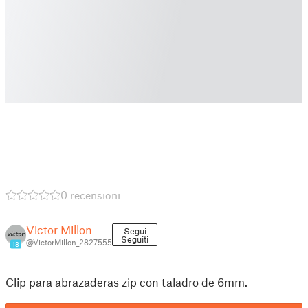
0 recensioni
Victor Millon
Segui
Seguiti
@VictorMillon_2827555
18
Clip para abrazaderas zip con taladro de 6mm.