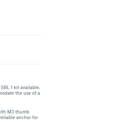
BL 1 kit available,
modate the use of a
 with M3 thumb
reliable anchor for