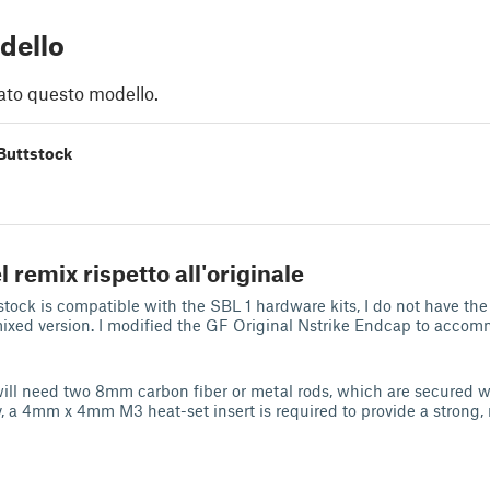
dello
ato questo modello.
Buttstock
l remix rispetto all'originale
ck is compatible with the SBL 1 hardware kits, I do not have the S
emixed version. I modified the GF Original Nstrike Endcap to accom
 will need two 8mm carbon fiber or metal rods, which are secured
y, a 4mm x 4mm M3 heat-set insert is required to provide a strong, 