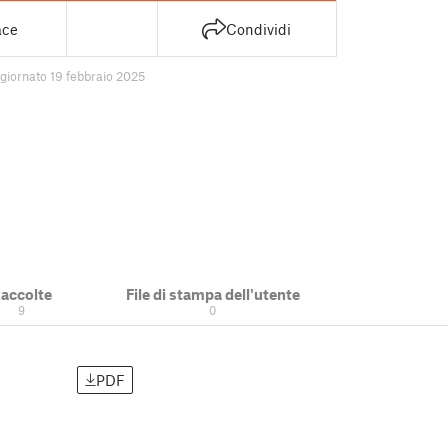
ace
Condividi
giornato 19 febbraio 2025
accolte
File di stampa dell'utente
9
0
PDF