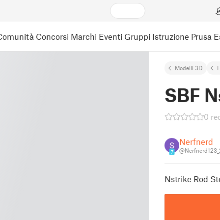
Comunità
Concorsi
Marchi
Eventi
Gruppi
Istruzione
Prusa 
Modelli 3D
SBF N
0 re
Nerfnerd
@Nerfnerd123
7
Nstrike Rod St