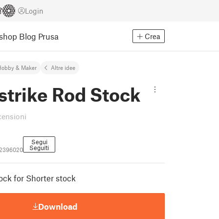
Login
Eshop
Blog Prusa
Crea
Hobby & Maker
Altre idee
strike Rod Stock
censioni
Segui
Seguiti
_2396020
ock for Shorter stock
Download