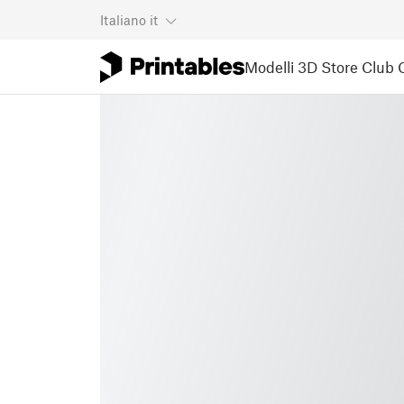
Italiano
it
Modelli 3D
Store
Club