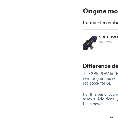
Origine mo
L'autore ha remix
SBF PDW 
da Lyza
Differenze de
The SBF PDW buttsto
resulting in this r
rod stock for SBF.
For this build, you
screws. Additionall
the screws.