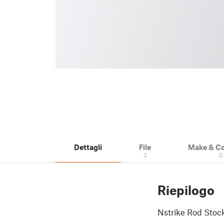
Dettagli
File
Make & C
3
0
Riepilogo
Nstrike Rod Stock