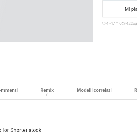
Mi pi
4
17
0
422
ag
ommenti
Remix
Modelli correlati
R
0
 for Shorter stock