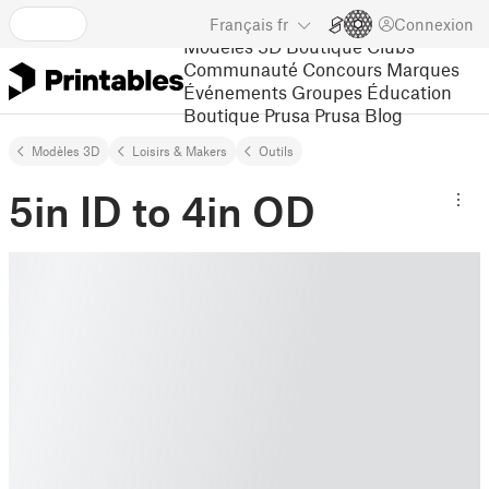
Français
fr
Connexion
Modèles 3D
Boutique
Clubs
Communauté
Concours
Marques
Événements
Groupes
Éducation
Boutique Prusa
Prusa Blog
Modèles 3D
Loisirs & Makers
Outils
5in ID to 4in OD