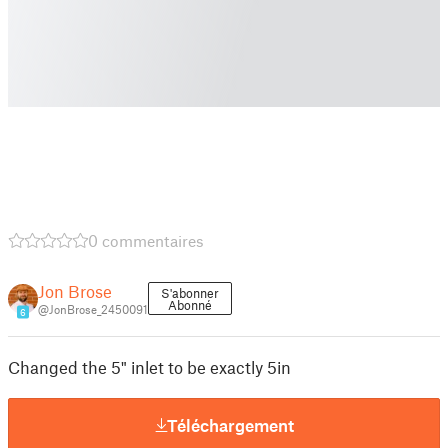
0 commentaires
Jon Brose
S'abonner
Abonné
@JonBrose_2450091
6
Changed the 5" inlet to be exactly 5in
Téléchargement