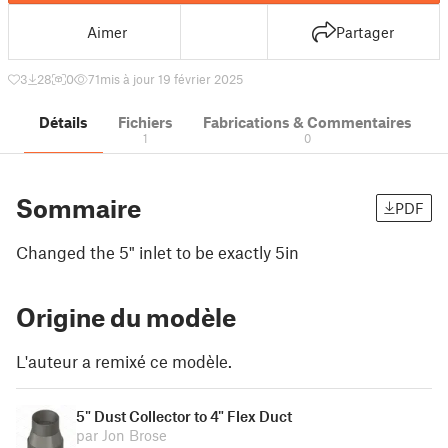
Aimer
Partager
3
28
0
71
mis à jour 19 février 2025
Détails
Fichiers
Fabrications & Commentaires
1
0
Sommaire
PDF
Changed the 5" inlet to be exactly 5in
Origine du modèle
L'auteur a remixé ce modèle.
5" Dust Collector to 4" Flex Duct
par Jon Brose