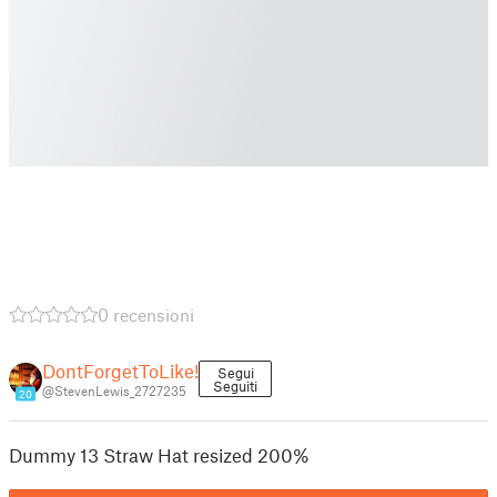
0 recensioni
DontForgetToLike!
Segui
Seguiti
@StevenLewis_2727235
20
Dummy 13 Straw Hat resized 200%