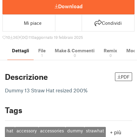
Download
Mi piace
Condividi
10
36
0
110
aggiornato 19 febbraio 2025
Dettagli
File
Make & Commenti
Remix
Model
1
0
0
Descrizione
PDF
Dummy 13 Straw Hat resized 200%
Tags
hat
accessory
accessories
dummy
strawhat
+
più