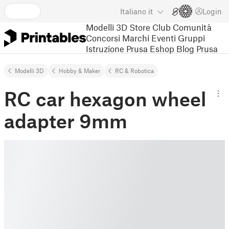
Italiano
it
Login
Modelli 3D
Store
Club
Comunità
Concorsi
Marchi
Eventi
Gruppi
Istruzione
Prusa Eshop
Blog Prusa
Modelli 3D
Hobby & Maker
RC & Robotica
RC car hexagon wheel
adapter 9mm