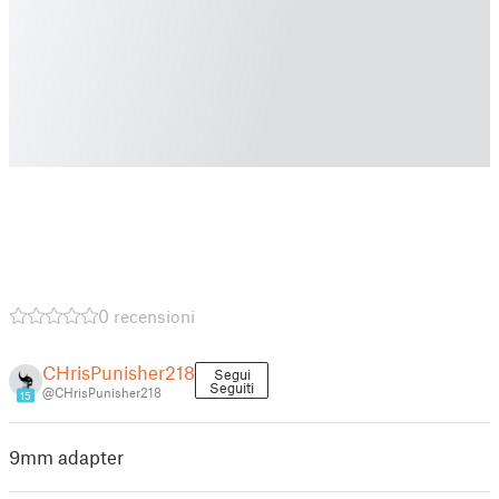
0 recensioni
CHrisPunisher218
Segui
Seguiti
@CHrisPunisher218
15
9mm adapter