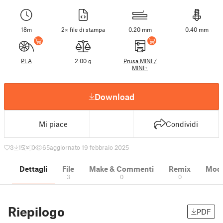
18m
2× file di stampa
0.20 mm
0.40 mm
PLA
2.00 g
Prusa MINI /
MINI+
Download
Mi piace
Condividi
3
15
0
65
aggiornato 19 febbraio 2025
Dettagli
File
Make & Commenti
Remix
Model
3
0
0
Riepilogo
PDF