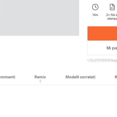
14m
2× file 
stamp
Mi pi
5
27
0
82
agg
ommenti
Remix
Modelli correlati
R
0