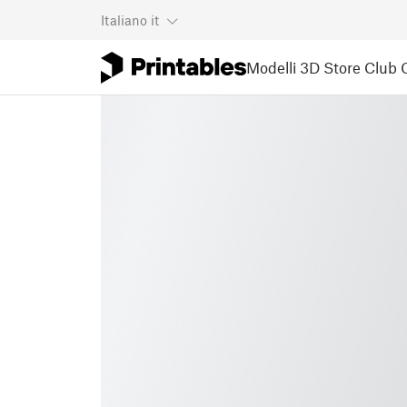
Italiano
it
Modelli 3D
Store
Club