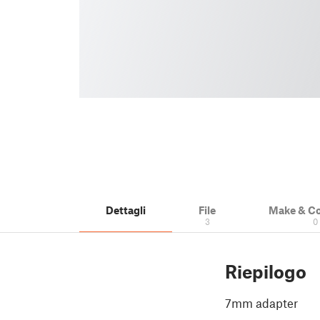
Dettagli
File
Make & C
3
0
Riepilogo
7mm adapter