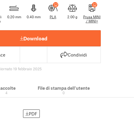
di
0.20 mm
0.40 mm
PLA
2.00 g
Prusa MINI
a
/ MINI+
Download
ace
Condividi
iornato 19 febbraio 2025
accolte
File di stampa dell'utente
4
0
PDF