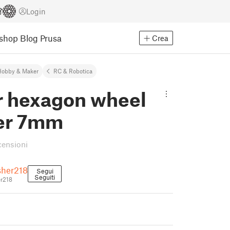
Login
Eshop
Blog Prusa
Crea
Hobby & Maker
RC & Robotica
r hexagon wheel
er 7mm
censioni
sher218
Segui
Seguiti
r218