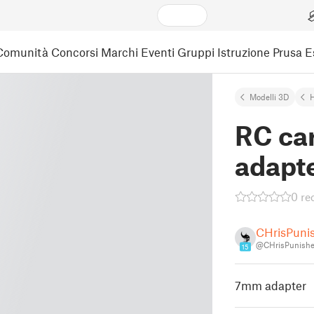
Comunità
Concorsi
Marchi
Eventi
Gruppi
Istruzione
Prusa 
Modelli 3D
RC ca
adapt
0 re
CHrisPuni
@CHrisPunishe
15
7mm adapter