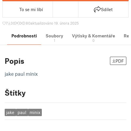
To se mi líbí
Sdílet
7
30
0
80
aktualizováno 19. února 2025
Podrobnosti
Soubory
Výtisky & Komentáře
Re
1
0
Popis
PDF
jake paul minix
Štítky
jake
paul
minix