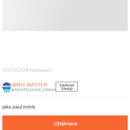
0 hodnocení
MINIX MASTER
Sledovat
Sleduji
@APOSTELAKADE_2768194
22
jake paul minix
Stáhnout