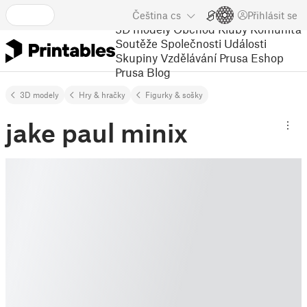
Čeština
cs
Přihlásit se
3D modely
Obchod
Kluby
Komunita
Soutěže
Společnosti
Události
Skupiny
Vzdělávání
Prusa Eshop
Prusa Blog
3D modely
Hry & hračky
Figurky & sošky
jake paul minix