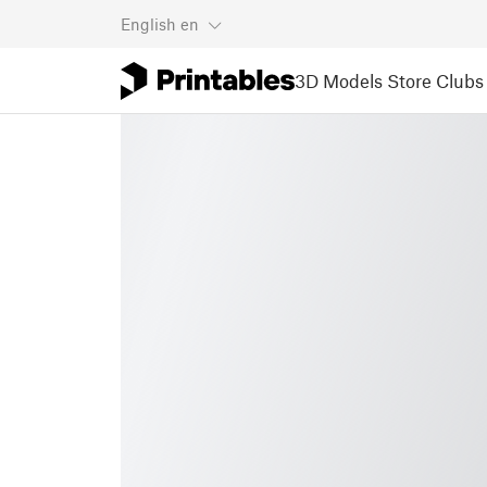
English
en
3D Models
Store
Clubs