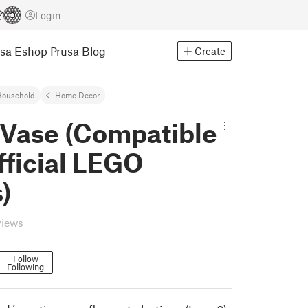
Login
usa Eshop
Prusa Blog
Create
Household
Home Decor
Vase (Compatible
fficial LEGO
)
views
Follow
Following