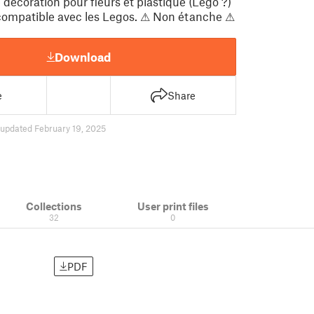
décoration pour fleurs et plastique (Lego ?)
compatible avec les Legos. ⚠ Non étanche ⚠
Download
e
Share
updated February 19, 2025
Collections
User print files
32
0
PDF