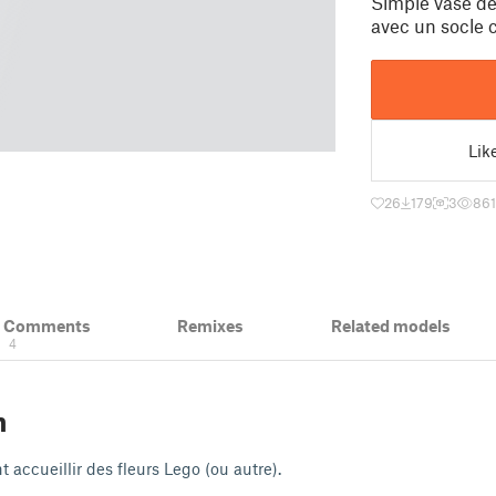
Simple vase de 
avec un socle 
Lik
26
179
3
861
& Comments
Remixes
Related models
4
n
 accueillir des fleurs Lego (ou autre).