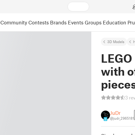
Community
Contests
Brands
Events
Groups
Education
Pr
3D Models
LEGO 
with o
pieces
3 re
JuDr
@judr_2965181
5