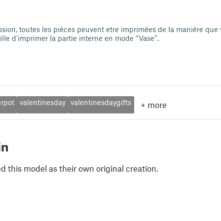
sion, toutes les pièces peuvent etre imprimées de la manière que v
lle d'imprimer la partie interne en mode “Vase”.
erpot
valentinesday
valentinesdaygifts
+
more
in
 this model as their own original creation.