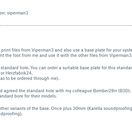
von: viperman3
--------------------------------------------------------------------------
 print files from Viperman3 and also use a base plate for your sys
int the foot from me and use it with the other files from Viperman
standard hole. You can order a suitable base plate for this standa
 or Herzfabrik24.
 has to be ordered through me).
nd agreed the standard hole with my colleague Bomber28rr (B3D). 
andard bore for their models.
other variants of the base. Once plus 30mm (Karella soundproofin
dproofing).