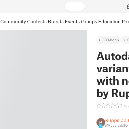
Community
Contests
Brands
Events
Groups
Education
Pr
3D Models
Autoda
varian
with 
by Ru
0 re
RuppiLab
@RuppiLab3D
3