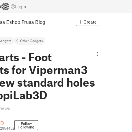
Login
usa Eshop
Prusa Blog
Create
Gadgets
Other Gadgets
rts - Foot
ts for Viperman3
new standard holes
ppiLab3D
views
3D
Follow
Following
_2954452