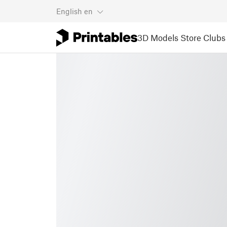
English
en
3D Models
Store
Clubs