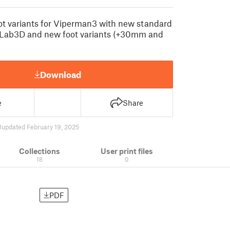
ot variants for Viperman3 with new standard
iLab3D and new foot variants (+30mm and
Download
e
Share
1
updated February 19, 2025
Collections
User print files
18
0
PDF