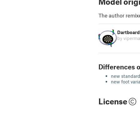
Model orig
The author remix
Dartboard
by viperm
Differences o
new standard
new foot var
License