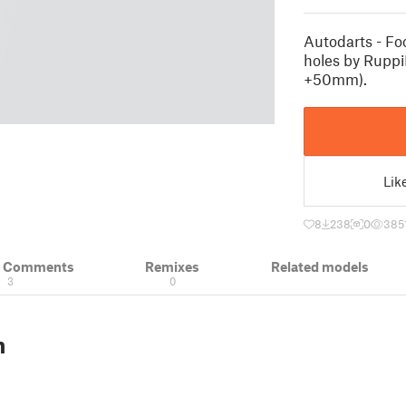
Autodarts - Fo
holes by Rupp
+50mm).
Lik
8
238
0
385
& Comments
Remixes
Related models
3
0
n