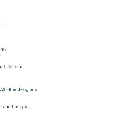
----
tem?
3.
rd hole from
All other designers
g) and then plus