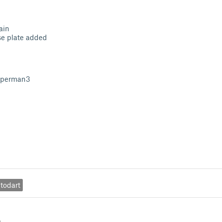
ain
ase plate added
 viperman3
todart