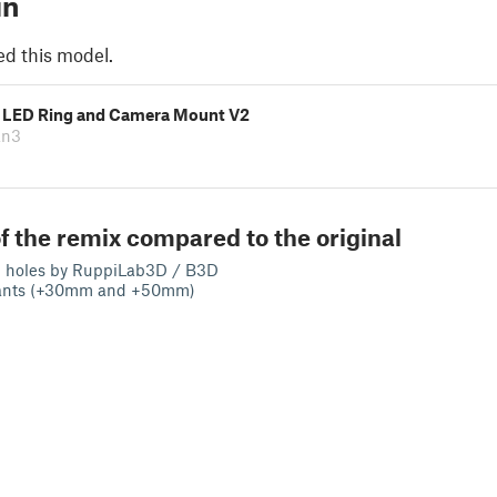
in
ed this model.
 LED Ring and Camera Mount V2
an3
f the remix compared to the original
 holes by RuppiLab3D / B3D
iants (+30mm and +50mm)