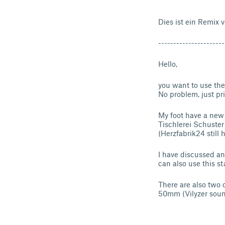
Dies ist ein Remix 
----------------------
Hello,
you want to use the
No problem, just pr
My foot have a new 
Tischlerei Schuster
(Herzfabrik24 still
I have discussed a
can also use this st
There are also two 
50mm (Vilyzer soun