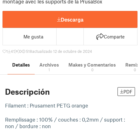
montage avec les supports de la PrusaBox
Descarga
Me gusta
Comparte
1
41
0
518
actualizado 12 de octubre de 2024
Detalles
Archivos
Makes y Comentarios
Remix
1
0
0
Descripción
PDF
Filament : Prusament PETG orange
Remplissage : 100% / couches : 0,2mm / support :
non / bordure : non