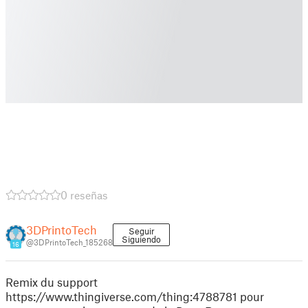
0 reseñas
3DPrintoTech
Seguir
Siguiendo
@3DPrintoTech_185268
16
Remix du support
https://www.thingiverse.com/thing:4788781 pour