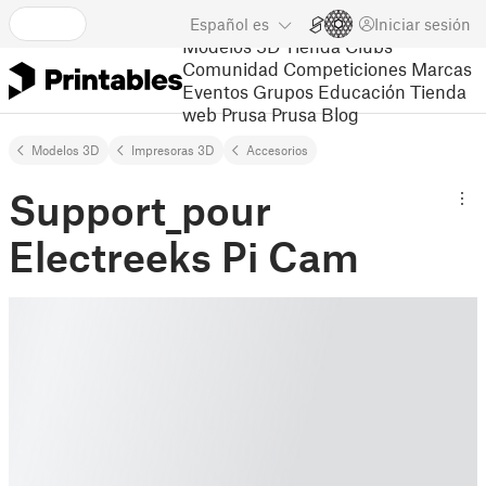
Español
es
Iniciar sesión
Modelos 3D
Tienda
Clubs
Comunidad
Competiciones
Marcas
Eventos
Grupos
Educación
Tienda
web Prusa
Prusa Blog
Modelos 3D
Impresoras 3D
Accesorios
Support_pour
Electreeks Pi Cam