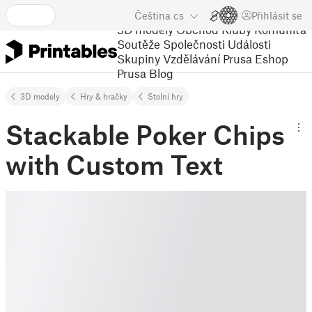
Čeština
cs
Přihlásit se
3D modely
Obchod
Kluby
Komunita
Soutěže
Společnosti
Události
Skupiny
Vzdělávání
Prusa Eshop
Prusa Blog
3D modely
Hry & hračky
Stolní hry
Stackable Poker Chips
with Custom Text