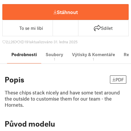
Stáhnout
To se mi líbí
Sdílet
2
26
1
191
aktualizováno 31. ledna 2025
Podrobnosti
Soubory
Výtisky & Komentáře
Re
1
1
Popis
PDF
These chips stack nicely and have some text around
the outside to customise them for our team - the
Hornets.
Původ modelu