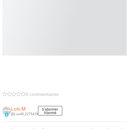
0 commentaires
Luís M
S'abonner
Abonné
@LuisM_2275419
9