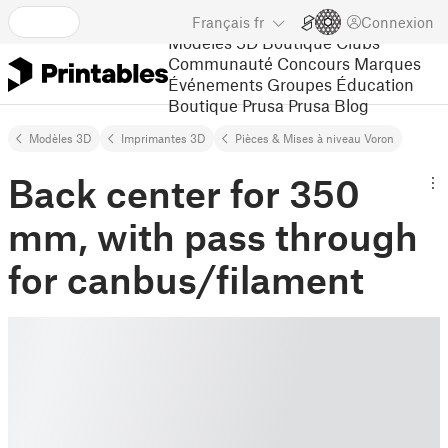
Français
fr
Connexion
Modèles 3D
Boutique
Clubs
Communauté
Concours
Marques
Événements
Groupes
Éducation
Boutique Prusa
Prusa Blog
Modèles 3D
Imprimantes 3D
Pièces & Mises à niveau Voron
Back center for 350
mm, with pass through
for canbus/filament