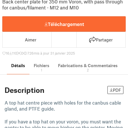
Back center plate for 350 mm Voron, with pass through
for canbus/filament - M12 and M10
Téléchargement
Aimer
Partager
16
110
0
726
mis à jour 31 janvier 2025
Détails
Fichiers
Fabrications & Commentaires
1
2
Description
PDF
A top hat centre piece with holes for the canbus cable
gland, and PTFE guide.
If you have a top hat on your voron, you must want the
gantry to be able to move higher on the printer. Moving