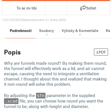
To se mi líbí
Sdílet
2
14
0
96
aktualizováno 31. ledna 2025
Podrobnosti
Soubory
Výtisky & Komentáře
Re
4
0
Popis
PDF
Why are funnels made round? By making them round,
the funnel will effectively work as a lid, and air cannot
escape, causing the need to integrate a ventilation
channel. I thought about this and realized that making
it non-round will solve this problem.
By adjusting the
parameter in the supplied
$fn
file, you can choose how round you want the
.scad
funnel to be, along with height and diameter.