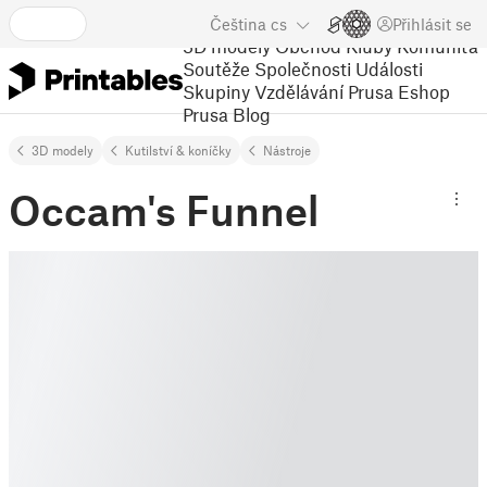
Čeština
cs
Přihlásit se
3D modely
Obchod
Kluby
Komunita
Soutěže
Společnosti
Události
Skupiny
Vzdělávání
Prusa Eshop
Prusa Blog
3D modely
Kutilství & koníčky
Nástroje
Occam's Funnel