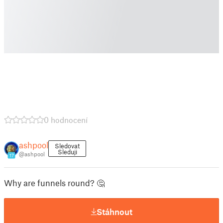
0 hodnocení
ashpool
Sledovat
Sleduji
@ashpool
17
Why are funnels round? 🤔
Stáhnout