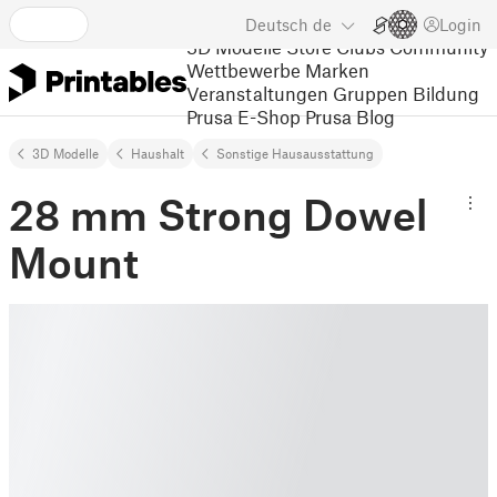
Deutsch
de
Login
3D Modelle
Store
Clubs
Community
Wettbewerbe
Marken
Veranstaltungen
Gruppen
Bildung
Prusa E-Shop
Prusa Blog
3D Modelle
Haushalt
Sonstige Hausausstattung
28 mm Strong Dowel
Mount