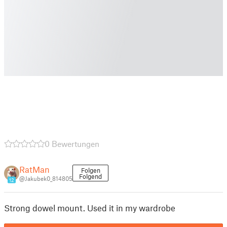
0 Bewertungen
RatMan
Folgen
Folgend
@Jakubek0_814805
12
Strong dowel mount. Used it in my wardrobe