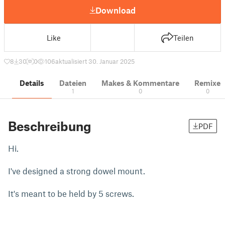
Download
Like
Teilen
8
30
0
106
aktualisiert 30. Januar 2025
Details
Dateien
Makes & Kommentare
Remixe
1
0
0
Beschreibung
PDF
Hi.
I've designed a strong dowel mount.
It's meant to be held by 5 screws.