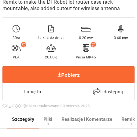
Remix to make the DFRobot iot router case rack
mountable, also added cutout for wireless antenna
39m
1× pliki do druku
0.20 mm
0.40 mm
PLA
20.00 g
Prusa MK4S
Pobierz
Lubię to
Udostępnij
3
23
0
161
zaktualizowano 30 stycznia 2025
Szczegóły
Pliki
Realizacje i Komentarze
Remik
3
1
0