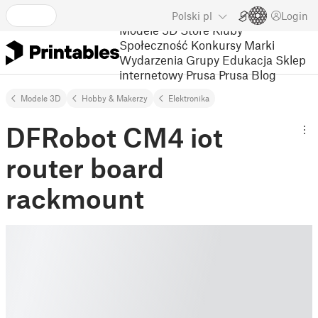
Polski
pl
Login
Modele 3D
Store
Kluby
Społeczność
Konkursy
Marki
Wydarzenia
Grupy
Edukacja
Sklep
internetowy Prusa
Prusa Blog
Modele 3D
Hobby & Makerzy
Elektronika
DFRobot CM4 iot
router board
rackmount