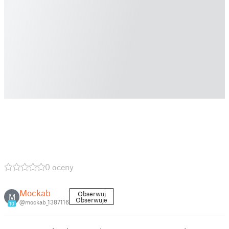
0 oceny
Mockab
Obserwuj
M
Obserwuje
@mockab_1387116
10