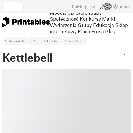
Polski
pl
Login
Modele 3D
Store
Kluby
Społeczność
Konkursy
Marki
Wydarzenia
Grupy
Edukacja
Sklep
internetowy Prusa
Prusa Blog
Modele 3D
Sport & Outdoor
Inny Sport
Kettlebell