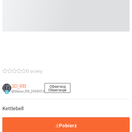
0 oceny
3D_RB
Obserwuj
Obserwuje
@Maker_RB_2666013
6
Kettlebell
Pobierz