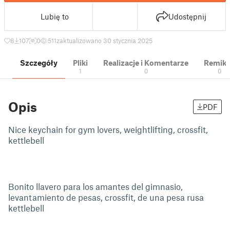
Lubię to
Udostępnij
8
107
0
511
zaktualizowano 30 stycznia 2025
Szczegóły
Pliki
Realizacje i Komentarze
Remik
1
0
0
Opis
PDF
Nice keychain for gym lovers, weightlifting, crossfit,
kettlebell
Bonito llavero para los amantes del gimnasio,
levantamiento de pesas, crossfit, de una pesa rusa
kettlebell