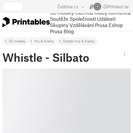
Čeština
cs
Přihlásit se
3D modely
Obchod
Kluby
Komunita
Soutěže
Společnosti
Události
Skupiny
Vzdělávání
Prusa Eshop
Prusa Blog
3D modely
Hry & hračky
Ostatní hry & hračky
Whistle - Silbato