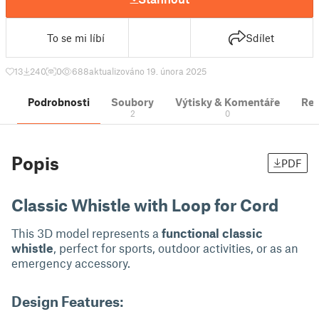
To se mi líbí
Sdílet
13
240
0
688
aktualizováno 19. února 2025
Podrobnosti
Soubory
Výtisky & Komentáře
Re
2
0
Popis
PDF
Classic Whistle with Loop for Cord
This 3D model represents a
functional classic
whistle
, perfect for sports, outdoor activities, or as an
emergency accessory.
Design Features
: