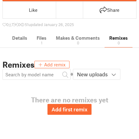
Like
Share
0
7
0
51
updated January 26, 2025
Details
Files
Makes & Comments
Remixes
1
0
0
Remixes
Add remix
New uploads
There are no remixes yet
Add first remix