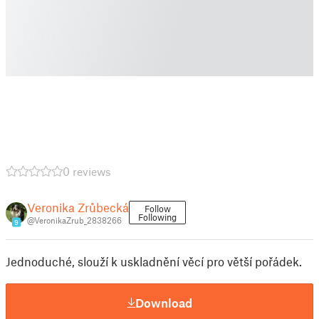
0 reviews
Veronika Zrůbecká
Follow
Following
@VeronikaZrub_2838266
9
Jednoduché, slouží k uskladnění věcí pro větší pořádek.
Download