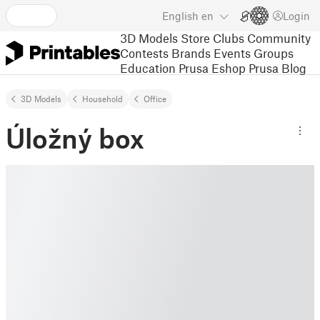
English
en
Login
3D Models
Store
Clubs
Community
Contests
Brands
Events
Groups
Education
Prusa Eshop
Prusa Blog
3D Models
Household
Office
Úložný box