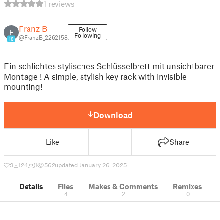
1 reviews
Franz B
Follow
F
Following
@FranzB_2262158
18
Ein schlichtes stylisches Schlüsselbrett mit unsichtbarer
Montage ! A simple, stylish key rack with invisible
mounting!
Download
Like
Share
3
124
1
562
updated January 26, 2025
Details
Files
Makes & Comments
Remixes
4
2
0