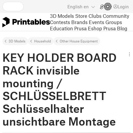
English
en
Login
3D Models
Store
Clubs
Community
Contests
Brands
Events
Groups
Education
Prusa Eshop
Prusa Blog
3D Models
Household
Other House Equipment
KEY HOLDER BOARD
RACK invisible
mounting /
SCHLÜSSELBRETT
Schlüsselhalter
unsichtbare Montage