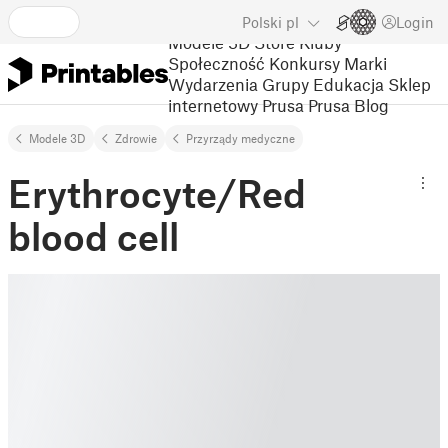
Polski
pl
Login
Modele 3D
Store
Kluby
Społeczność
Konkursy
Marki
Wydarzenia
Grupy
Edukacja
Sklep
internetowy Prusa
Prusa Blog
Modele 3D
Zdrowie
Przyrządy medyczne
Erythrocyte/Red
blood cell