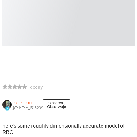
1 oceny
To je Tom
Obserwuj
Obserwuje
@ToJeTom_1516239
7
here's some roughly dimensionally accurate model of
RBC