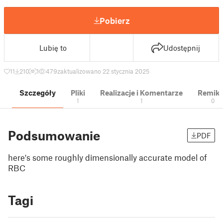
Pobierz
Lubię to
Udostępnij
11
210
1
479
zaktualizowano 22 stycznia 2025
Szczegóły
Pliki
Realizacje i Komentarze
Remik
1
1
0
Podsumowanie
PDF
here's some roughly dimensionally accurate model of
RBC
Tagi