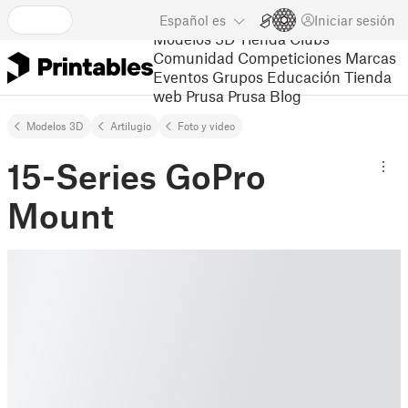
Español
es
Iniciar sesión
Modelos 3D
Tienda
Clubs
Comunidad
Competiciones
Marcas
Eventos
Grupos
Educación
Tienda
web Prusa
Prusa Blog
Modelos 3D
Artilugio
Foto y video
15-Series GoPro
Mount