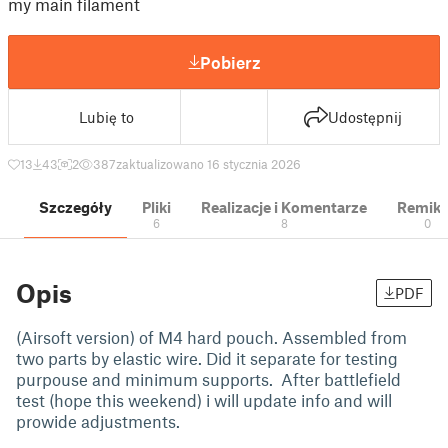
my main filament
Pobierz
Lubię to
Udostępnij
13
43
2
387
zaktualizowano 16 stycznia 2026
Szczegóły
Pliki
Realizacje i Komentarze
Remik
6
8
0
Opis
PDF
(Airsoft version) of M4 hard pouch. Assembled from
two parts by elastic wire. Did it separate for testing
purpouse and minimum supports. After battlefield
test (hope this weekend) i will update info and will
prowide adjustments.