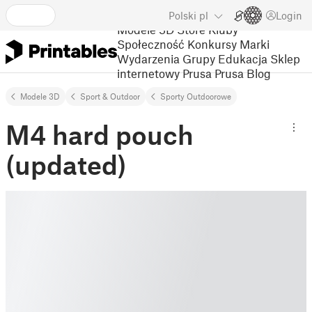
Polski
pl
Login
Modele 3D
Store
Kluby
Społeczność
Konkursy
Marki
Wydarzenia
Grupy
Edukacja
Sklep
internetowy Prusa
Prusa Blog
Modele 3D
Sport & Outdoor
Sporty Outdoorowe
M4 hard pouch
(updated)