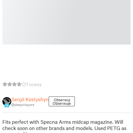
1 oceny
Sergii Kostyshyn
Obserwuj
Obserwuje
@deepinlayers
18
Fits perfect with Specna Arms midcap magazine. Will
check soon on other brands and models. Used PETG as