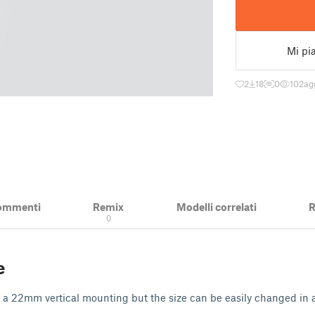
Mi pi
2
18
0
102
ag
ommenti
Remix
Modelli correlati
R
0
e
r a 22mm vertical mounting but the size can be easily changed in