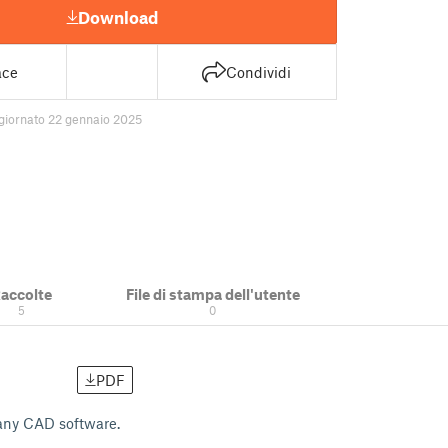
Download
ace
Condividi
giornato 22 gennaio 2025
accolte
File di stampa dell'utente
5
0
PDF
 any CAD software.