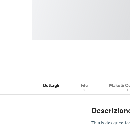
Dettagli
File
Make & C
2
0
Descrizion
This is designed fo