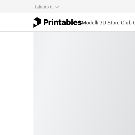
Italiano
it
Modelli 3D
Store
Club