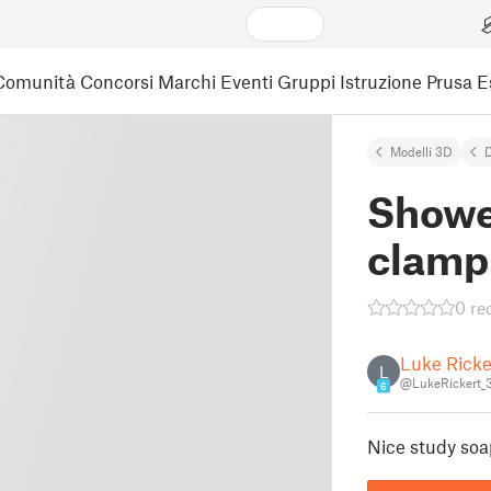
Comunità
Concorsi
Marchi
Eventi
Gruppi
Istruzione
Prusa 
Modelli 3D
Showe
clamp
0 re
Luke Ricke
L
@LukeRickert_
6
Nice study soa