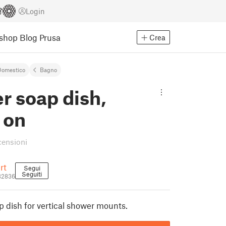
Login
Eshop
Blog Prusa
Crea
Domestico
Bagno
r soap dish,
 on
censioni
rt
Segui
Seguiti
32836
p dish for vertical shower mounts.