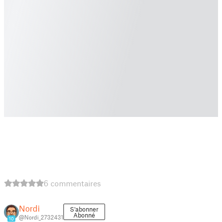
6 commentaires
Nordi
S'abonner
Abonné
@Nordi_2732431
10