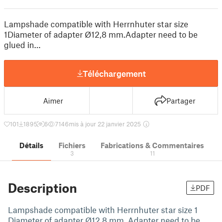
Lampshade compatible with Herrnhuter star size
1Diameter of adapter Ø12,8 mm.Adapter need to be
glued in…
Téléchargement
Aimer
Partager
101
1895
6
7146
mis à jour 22 janvier 2025
Détails
Fichiers
Fabrications & Commentaires
3
11
Description
PDF
Lampshade compatible with Herrnhuter star size 1
Diameter of adapter Ø12,8 mm. Adapter need to be