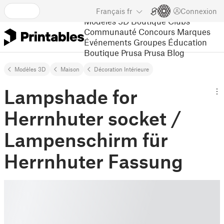
Français
fr
Connexion
Modèles 3D
Boutique
Clubs
Communauté
Concours
Marques
Événements
Groupes
Éducation
Boutique Prusa
Prusa Blog
Modèles 3D
Maison
Décoration Intérieure
Lampshade for
Herrnhuter socket /
Lampenschirm für
Herrnhuter Fassung