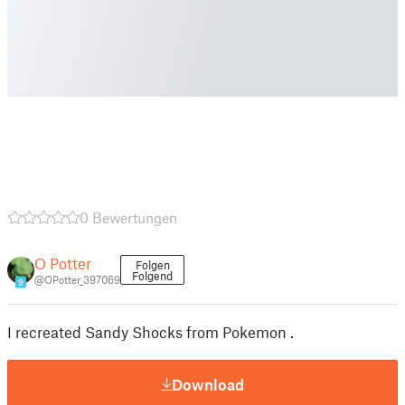
0 Bewertungen
O Potter
Folgen
Folgend
@OPotter_397069
9
I recreated Sandy Shocks from Pokemon .
Download