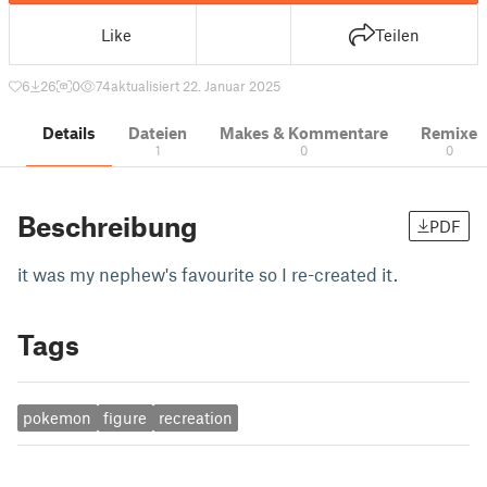
Like
Teilen
6
26
0
74
aktualisiert 22. Januar 2025
Details
Dateien
Makes & Kommentare
Remixe
1
0
0
Beschreibung
PDF
it was my nephew's favourite so I re-created it.
Tags
pokemon
figure
recreation