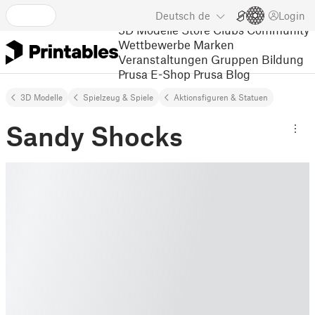
Deutsch
de
Login
3D Modelle
Store
Clubs
Community
Wettbewerbe
Marken
Veranstaltungen
Gruppen
Bildung
Prusa E-Shop
Prusa Blog
3D Modelle
Spielzeug & Spiele
Aktionsfiguren & Statuen
Sandy Shocks