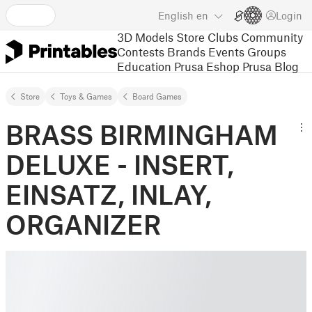
English
en
Login
3D Models
Store
Clubs
Community
Contests
Brands
Events
Groups
Education
Prusa Eshop
Prusa Blog
Store
Toys & Games
Board Games
BRASS BIRMINGHAM
DELUXE - INSERT,
EINSATZ, INLAY,
ORGANIZER