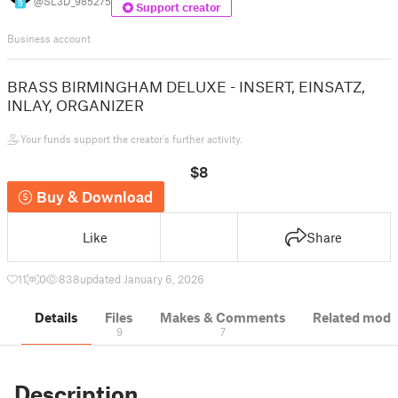
@SL3D_985275
9
Support creator
Business account
BRASS BIRMINGHAM DELUXE - INSERT, EINSATZ,
INLAY, ORGANIZER
Your funds support the creator's further activity.
$8
Buy & Download
Like
Share
11
0
838
updated January 6, 2026
Details
Files
Makes & Comments
Related mode
9
7
Description