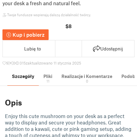
your desk a fresh and natural feel.
Twoje fundusze wspierają dalszą działalność twórcy.
$8
Kup i pobierz
Lubię to
Udostępnij
9
0
315
zaktualizowano 11 stycznia 2025
Szczegóły
Pliki
Realizacje i Komentarze
Podobn
11
0
Opis
Enjoy this cute mushroom on your desk as a perfect
way to display and secure your headphones. Great
addition to a kawaii, cute or pink gaming setup, adding
a touch of cuteness and whimsy to your workspace.