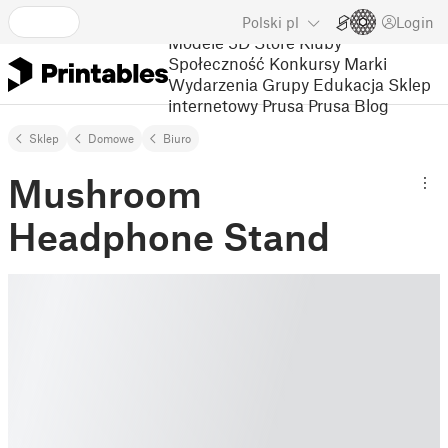
Polski
pl
Login
Modele 3D
Store
Kluby
Społeczność
Konkursy
Marki
Wydarzenia
Grupy
Edukacja
Sklep
internetowy Prusa
Prusa Blog
Sklep
Domowe
Biuro
Mushroom
Headphone Stand