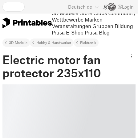
Deutsch
de
Login
3D Modelle
Store
Clubs
Community
Wettbewerbe
Marken
Veranstaltungen
Gruppen
Bildung
Prusa E-Shop
Prusa Blog
3D Modelle
Hobby & Handwerker
Elektronik
Electric motor fan
protector 235x110