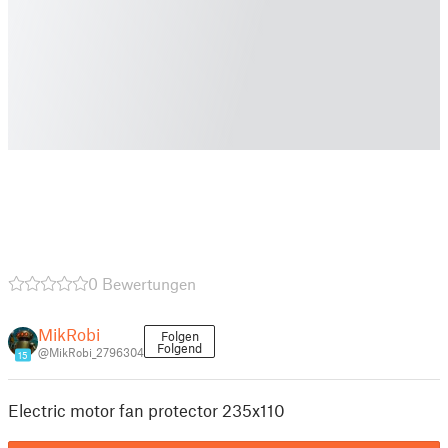
0 Bewertungen
MikRobi
Folgen
Folgend
@MikRobi_2796304
15
Electric motor fan protector 235x110