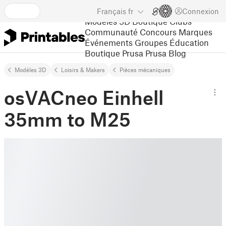
Français
fr
Connexion
Modèles 3D
Boutique
Clubs
Communauté
Concours
Marques
Événements
Groupes
Éducation
Boutique Prusa
Prusa Blog
Modèles 3D
Loisirs & Makers
Pièces mécaniques
osVACneo Einhell
35mm to M25