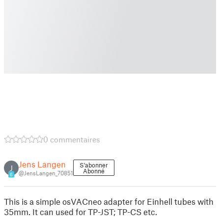
0 commentaires
Jens Langen
S'abonner
J
Abonné
@JensLangen_70851
6
This is a simple osVACneo adapter for Einhell tubes with
35mm. It can used for TP-JST; TP-CS etc.