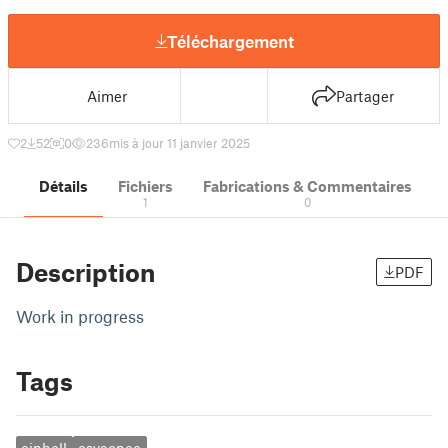
Téléchargement
Aimer
Partager
2
52
0
236
mis à jour 11 janvier 2025
Détails
Fichiers
Fabrications & Commentaires
1
0
Description
PDF
Work in progress
Tags