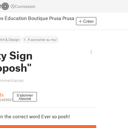
Connexion
es
Éducation
Boutique Prusa
Prusa
Créer
Art & Design
À accrocher au mur
ty Sign
oposh"
ommentaires
ds
S'abonner
Abonné
_2469921
on the correct word Ever so posh!