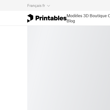
Français
fr
Modèles 3D
Boutique
C
Blog