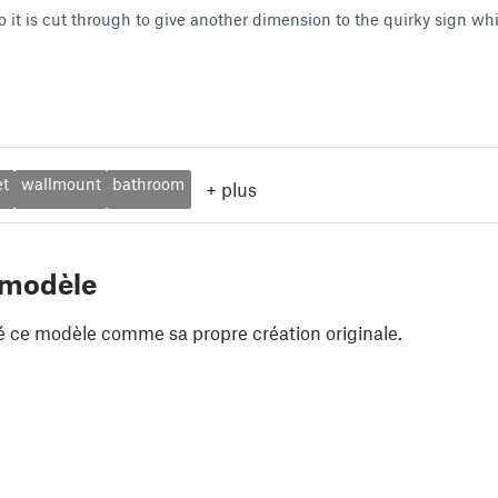
so it is cut through to give another dimension to the quirky sign wh
et
wallmount
bathroom
+
plus
 modèle
é ce modèle comme sa propre création originale.