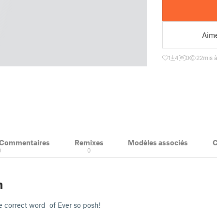
Aim
1
4
0
22
mis à
& Commentaires
Remixes
Modèles associés
C
0
0
n
e correct word of Ever so posh!