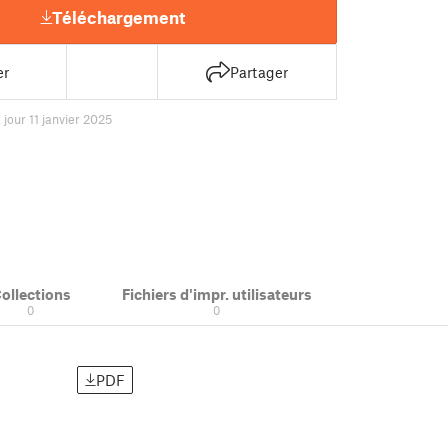
Téléchargement
er
Partager
 jour 11 janvier 2025
ollections
Fichiers d'impr. utilisateurs
0
0
PDF