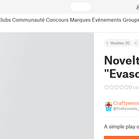
lubs
Communauté
Concours
Marques
Événements
Group
Modèles 3D
Novel
"Evas
0 c
Craftywoo
@Craftywoods
12
A simple play 