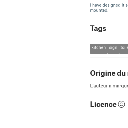
I have designed it 
mounted.
Tags
kitchen
sign
toil
Origine du
L'auteur a marqu
Licence