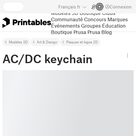
Français
fr
Connexion
Modèles 3D
Boutique
Clubs
Communauté
Concours
Marques
Événements
Groupes
Éducation
Boutique Prusa
Prusa Blog
Modèles 3D
Art & Design
Plaques et logos 2D
AC/DC keychain