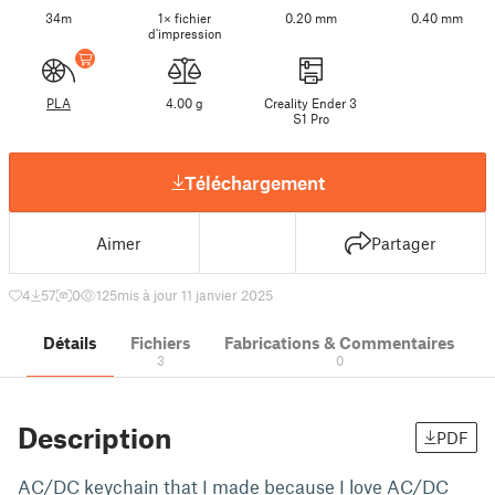
34m
1× fichier
0.20 mm
0.40 mm
d'impression
PLA
4.00 g
Creality Ender 3
S1 Pro
Téléchargement
Aimer
Partager
4
57
0
125
mis à jour 11 janvier 2025
Détails
Fichiers
Fabrications & Commentaires
3
0
Description
PDF
AC/DC keychain that I made because I love AC/DC