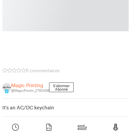
0 commentaires
Magic Printing
S'abonner
Abonné
@MagicPrintin_2792408
9
It's an AC/DC keychain