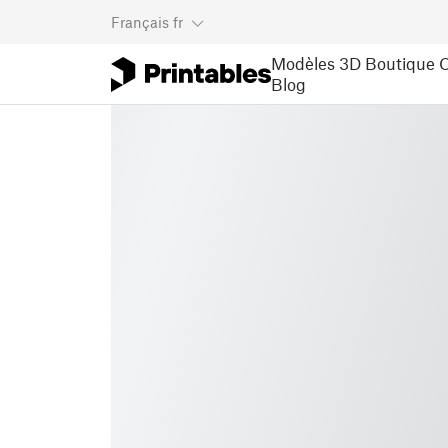
Français
fr
Modèles 3D
Boutique
C
Blog