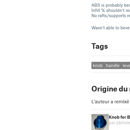
ABS is probably bes
Infill % shouldn't re
No rafts/supports r
Wasn't able to bevel
Tags
knob
handle
lev
Origine du
L'auteur a remixé
Knob for 
par jdelisl