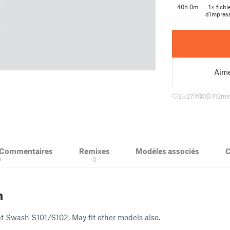
40h 0m
1× fichi
d'impres
Aim
2
27
0
112
mis
& Commentaires
Remixes
Modèles associés
C
0
0
n
t Swash S101/S102. May fit other models also.