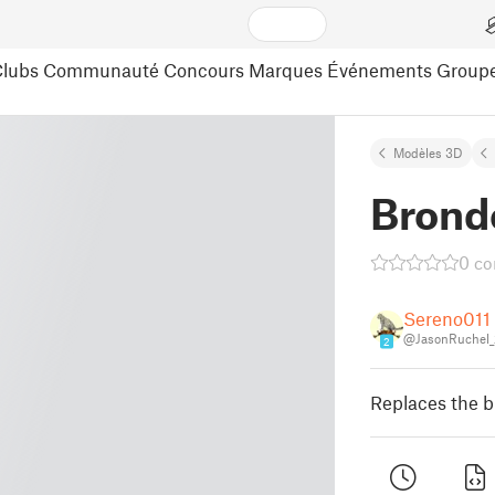
lubs
Communauté
Concours
Marques
Événements
Group
Modèles 3D
Bronde
0 c
Sereno011
@JasonRuchel_
2
Replaces the bi