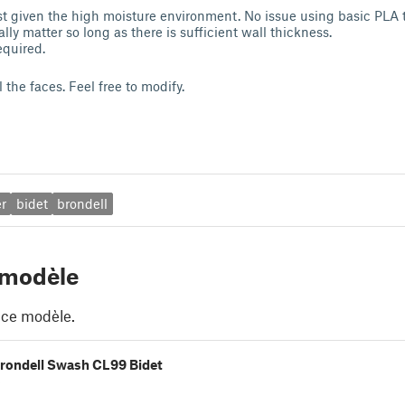
t given the high moisture environment. No issue using basic PLA 
ally matter so long as there is sufficient wall thickness.
equired.
 the faces. Feel free to modify.
er
bidet
brondell
 modèle
 ce modèle.
Brondell Swash CL99 Bidet
e