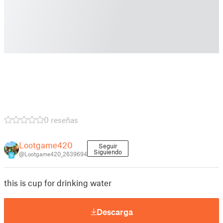
0 reseñas
Lootgame420
Seguir
Siguiendo
@Lootgame420_2639694
9
this is cup for drinking water
Descarga