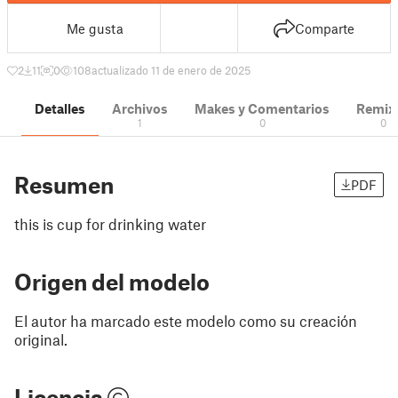
Me gusta
Comparte
2
11
0
108
actualizado 11 de enero de 2025
Detalles
Archivos
Makes y Comentarios
Remix
1
0
0
Resumen
PDF
this is cup for drinking water
Origen del modelo
El autor ha marcado este modelo como su creación
original.
Licencia