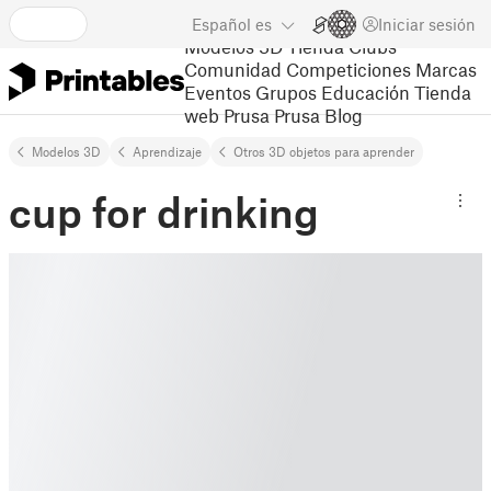
Español
es
Iniciar sesión
Modelos 3D
Tienda
Clubs
Comunidad
Competiciones
Marcas
Eventos
Grupos
Educación
Tienda
web Prusa
Prusa Blog
Modelos 3D
Aprendizaje
Otros 3D objetos para aprender
cup for drinking